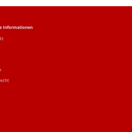
he Informationen
tz
m
recht