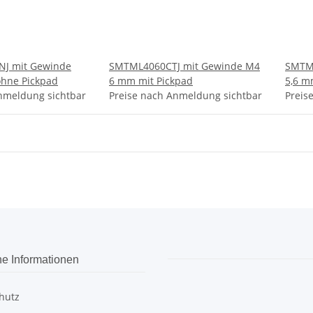
J mit Gewinde
SMTML4060CTJ mit Gewinde M4
SMTM
ohne Pickpad
6 mm mit Pickpad
5,6 m
nmeldung sichtbar
Preise nach Anmeldung sichtbar
Preis
he Informationen
hutz