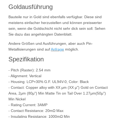
Goldausführung
Bauteile nur in Gold sind ebenfalls verfügbar. Diese sind
meistens einfacher herzustellen und können preiswerter
sein, wenn die Goldschicht nicht sehr dick sein soll. Sehen
Sie dazu das angehängten Datenblatt.
Andere Größen und Ausführungen, aber auch Pin-
Metallisierungen sind auf
Anfrage
möglich.
Spezifikation
- Pitch (Raster): 2.54 mm
- Alignment: Vertical
- Housing: LCP+30% G.F. UL94V-0, Color: Black
- Contact: Copper alloy with XX μm (XX μ") Gold on Contact
Area,
2μm (80μ") Min Matte Tin on Tail Over 1.27μm(50μ")
Min Nickel
- Rating Current: 3AMP
- Contact Resistance: 20mΩ Max
- Insulating Resistance: 1000mΩ Min