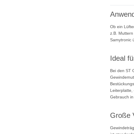
Anwen
Ob ein Lüfte
z.B. Muttern
Samytronic ü
Ideal f
Bei den ST 
Gewindemutt
Bestückungsp
Leiterplatte
Gebrauch in 
Große V
Gewindeträg