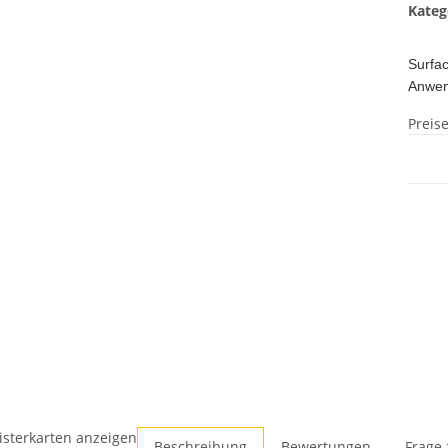
Kateg
Surfa
Anwen
Preis
isterkarten anzeigen
Beschreibung
Bewertungen
Frage 