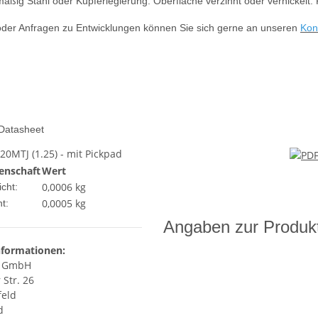
mäßig Stahl oder Kupferlegierung. Oberfläche verzinnt oder vernickelt
oder Anfragen zu Entwicklungen können Sie sich gerne an unseren
Kon
 Datasheet
MTJ (1.25) - mit Pickpad
enschaft
Wert
0,0006 kg
cht:
0,0005
kg
t:
Angaben zur Produkt
nformationen:
c GmbH
 Str. 26
feld
d