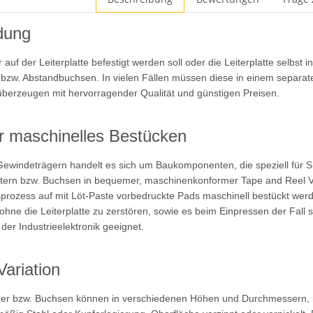
dung
r auf der Leiterplatte befestigt werden soll oder die Leiterplatte selb
 bzw. Abstandbuchsen. In vielen Fällen müssen diese in einem separa
berzeugen mit hervorragender Qualität und günstigen Preisen.
ür maschinelles Bestücken
Gewindeträgern handelt es sich um Baukomponenten, die speziell für 
ern bzw. Buchsen in bequemer, maschinenkonformer Tape and Reel Ver
rozess auf mit Löt-Paste vorbedruckte Pads maschinell bestückt werd
, ohne die Leiterplatte zu zerstören, sowie es beim Einpressen der Fall
der Industrieelektronik geeignet.
ariation
er bzw. Buchsen können in verschiedenen Höhen und Durchmessern, m