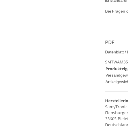
ist standard
Bei Fragen 
PDF
Datenblatt /
SMTWAM3520
Produkteig
Versandgewi
Artikelgewich
Herstelleri
SamyTroni
Flensburger
33605 Biele
Deutschlan