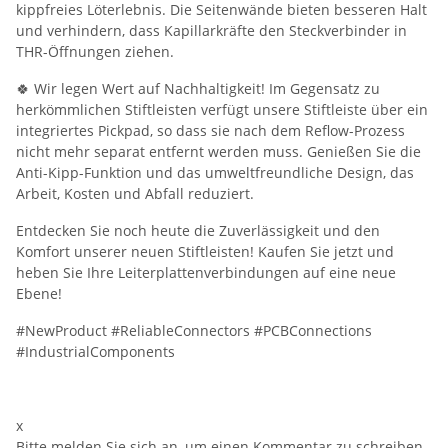
kippfreies Löterlebnis. Die Seitenwände bieten besseren Halt
und verhindern, dass Kapillarkräfte den Steckverbinder in
THR-Öffnungen ziehen.
🍀 Wir legen Wert auf Nachhaltigkeit! Im Gegensatz zu
herkömmlichen Stiftleisten verfügt unsere Stiftleiste über ein
integriertes Pickpad, so dass sie nach dem Reflow-Prozess
nicht mehr separat entfernt werden muss. Genießen Sie die
Anti-Kipp-Funktion und das umweltfreundliche Design, das
Arbeit, Kosten und Abfall reduziert.
Entdecken Sie noch heute die Zuverlässigkeit und den
Komfort unserer neuen Stiftleisten! Kaufen Sie jetzt und
heben Sie Ihre Leiterplattenverbindungen auf eine neue
Ebene!
#NewProduct #ReliableConnectors #PCBConnections
#IndustrialComponents
x
Bitte melden Sie sich an, um einen Kommentar zu schreiben.