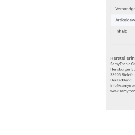
Produkte
Wert
Versandge
Artikelgew
Inhalt:
Herstelleri
SamyTronic 
Flensburger St
33605 Bielefel
Deutschland
info@samytron
www.samytron