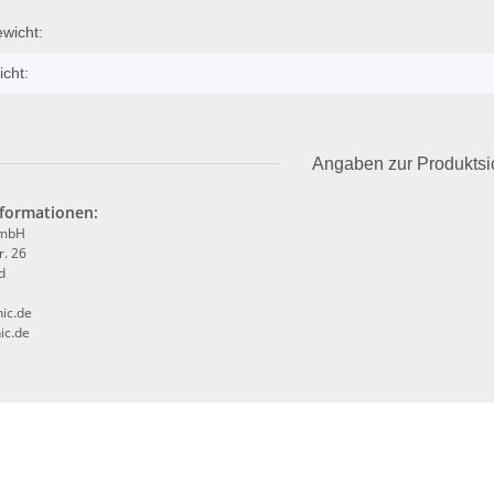
igenschaft
wicht:
icht:
Angaben zur Produktsi
nformationen:
GmbH
r. 26
d
ic.de
ic.de