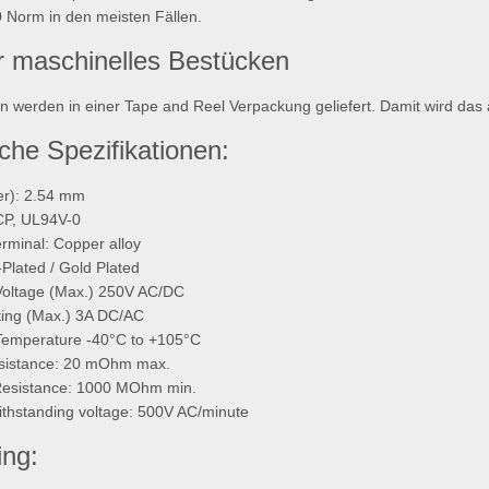
 Norm in den meisten Fällen.
ür maschinelles Bestücken
sten werden in einer Tape and Reel Verpackung geliefert. Damit wird da
che Spezifikationen:
ter): 2.54 mm
LCP, UL94V-0
erminal: Copper alloy
n-Plated / Gold Plated
Voltage (Max.) 250V AC/DC
ting (Max.) 3A DC/AC
Temperature -40°C to +105°C
esistance: 20 mOhm max.
 Resistance: 1000 MOhm min.
 withstanding voltage: 500V AC/minute
ng: