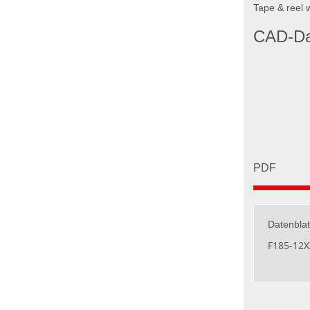
Tape & reel 
CAD-Da
PDF
Datenblat
F185-12