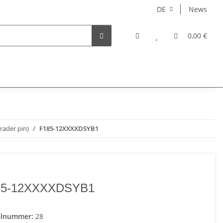
DE
News
0,00 €
erader pin)
F185-12XXXXDSYB1
85-12XXXXDSYB1
elnummer:
28