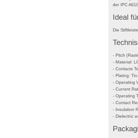
der IPC A610
Ideal f
Die Stiftlei
Technis
- Pitch (Ras
- Material: 
- Contacts T
- Plating: Ti
- Operating 
- Current Ra
- Operating 
- Contact R
- Insulation
- Dielectric
Packagi