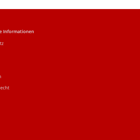
e Informationen
tz
m
recht