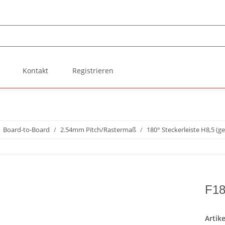
Kontakt
Registrieren
Board-to-Board
2.54mm Pitch/Rastermaß
180° Steckerleiste H8,5 (g
F1
Artik