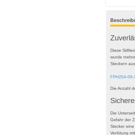
weitere Reg
Beschreib
Zuverläs
Diese Stiftl
wurde mehrer
Steckern au
FPH254-09-
Die Anzahl d
Sichere
Die Unterseit
Gefahr der Z
Stecker eine
Verlötung mit