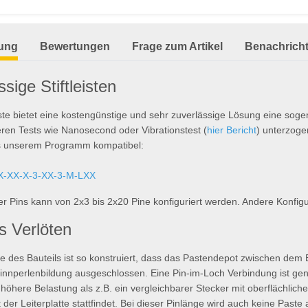
isterkarten anzeigen
ung
Bewertungen
Frage zum Artikel
Benachricht
sige Stiftleisten
eiste bietet eine kostengünstige und sehr zuverlässige Lösung eine soge
en Tests wie Nanosecond oder Vibrationstest (
hier Bericht
) unterzogen
s unserem Programm kompatibel:
X-XX-X-3-XX-3-M-LXX
er Pins kann von 2x3 bis 2x20 Pine konfiguriert werden. Andere Konfigur
s Verlöten
e des Bauteils ist so konstruiert, dass das Pastendepot zwischen dem Bau
innperlenbildung ausgeschlossen. Eine Pin-im-Loch Verbindung ist gener
 höhere Belastung als z.B. ein vergleichbarer Stecker mit oberflächlich
 der Leiterplatte stattfindet. Bei dieser Pinlänge wird auch keine Past