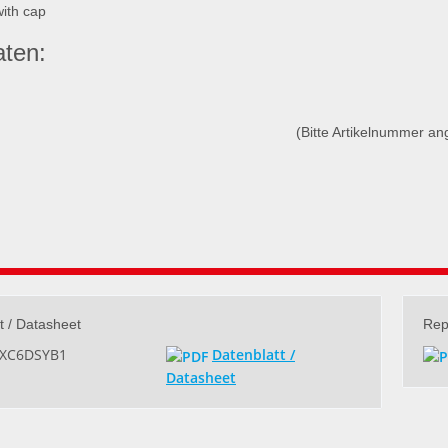
with cap
ten:
(Bitte Artikelnummer a
t / Datasheet
Rep
XXC6DSYB1
Datenblatt /
Datasheet