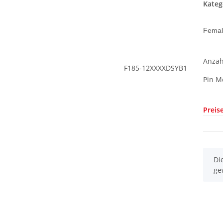
Kateg
Femal
Anzah
Pin M
Preis
x
Di
ge